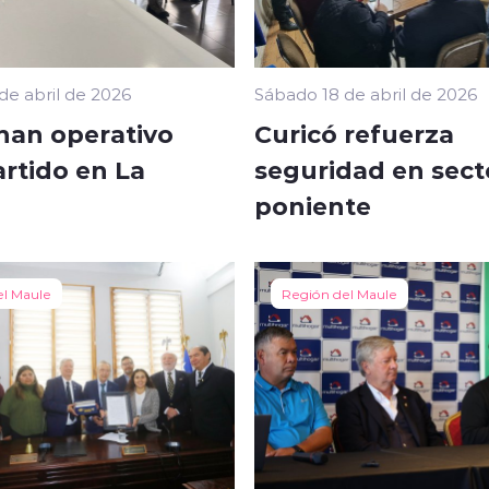
de abril de 2026
Sábado 18 de abril de 2026
nan operativo
Curicó refuerza
artido en La
seguridad en sect
poniente
el Maule
Región del Maule