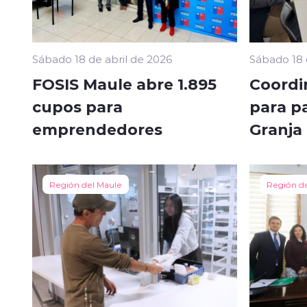
Sábado 18 de abril de 2026
Sábado 18 
FOSIS Maule abre 1.895
Coordi
cupos para
para p
emprendedores
Granja
Región del Maule
Región d