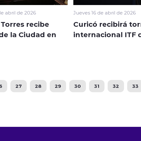
e abril de 2026
Jueves 16 de abril de 2026
Torres recibe
Curicó recibirá to
de la Ciudad en
internacional ITF 
6
27
28
29
30
31
32
33