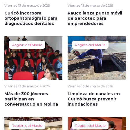
Viernes 13 de marzo de 2026
Viernes 13 de marzo de 2026
Curicó incorpora
Rauco lanza punto móvil
ortopantomógrafo para
de Sercotec para
diagnósticos dentales
emprendedores
Región del Maule
Región del Maule
Viernes 13 de marzo de 2026
Viernes 13 de marzo de 2026
Más de 300 jóvenes
Limpieza de canales en
participan en
Curicó busca prevenir
conversatorio en Molina
inundaciones
Región del Maule
Región del Maule