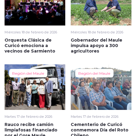
Miércoles 18 de febrero de 2026
Miércoles 18 de febrero de 2026
Orquesta Clásica de
Gobernador del Maule
Curicó emociona a
impulsa apoyo a 300
vecinos de Sarmiento
agricultores
Región del Maule
Región del Maule
Martes 17 de febrero de 2026
Martes 17 de febrero de 2026
Rauco recibe camión
Cementerio de Curicó
limpiafosas financiado
conmemora Día del Roto
por el Gore Maule
Chileno