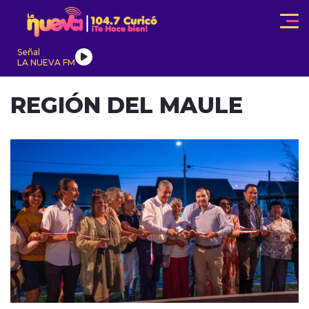
Click acá para ir directamente al contenido
Señal
LA NUEVA FM
REGIÓN DEL MAULE
IONALES
ACTUALIDAD
TENDENCIAS
INTERNACIONAL
modo claro