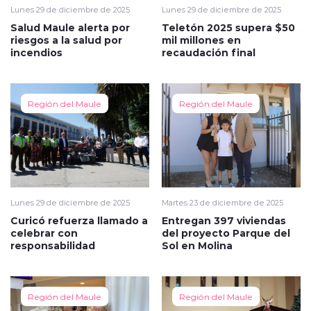
Lunes 29 de diciembre de 2025
Lunes 29 de diciembre de 2025
Salud Maule alerta por
Teletón 2025 supera $50
riesgos a la salud por
mil millones en
incendios
recaudación final
Región del Maule
Región del Maule
Lunes 29 de diciembre de 2025
Martes 23 de diciembre de 2025
Curicó refuerza llamado a
Entregan 397 viviendas
celebrar con
del proyecto Parque del
responsabilidad
Sol en Molina
Región del Maule
Región del Maule